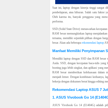
Saat ini, laptop dengan kinerja tinggi sangat 
pembelajaran, atau hiburan. Salah satu faktor
Oleh karena itu, banyak pengguna yang men
performa.
SSD (Solid State Drive) menawarkan kecepatan b
RAM besar memungkinkan laptop menjalankan ber
ternama, memiliki sejumlah pilihan dengan har
besar. Akan ada beberapa
rekomendasi laptop
ASU
Manfaat Memiliki Penyimpanan 
Memiliki laptop dengan SSD dan RAM besar 
Anda. SSD, dengan kecepatan baca-tulis yang le
booting juga lebih singkat, dan aplikasi yang me
RAM besar memberikan keleluasaan dalam men
menjadi lemot. Dengan kombinasi keduanya, lap
bekerja dengan dokumen berat hingga editing me
Rekomendasi Laptop ASUS 7 Ju
1. ASUS Vivobook Go 14 (E1404
ASUS Vivobook Go 14 (E1404G) adalah piliha