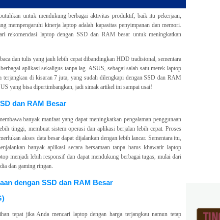
dibutuhkan untuk mendukung berbagai aktivitas produktif, baik itu pekerjaan,
 yang mempengaruhi kinerja laptop adalah kapasitas penyimpanan dan memori.
cari rekomendasi laptop dengan SSD dan RAM besar untuk meningkatkan
aca dan tulis yang jauh lebih cepat dibandingkan HDD tradisional, sementara
bagai aplikasi sekaligus tanpa lag. ASUS, sebagai salah satu merek laptop
ga terjangkau di kisaran 7 juta, yang sudah dilengkapi dengan SSD dan RAM
S yang bisa dipertimbangkan, jadi simak artikel ini sampai usai!
SSD dan RAM Besar
membawa banyak manfaat yang dapat meningkatkan pengalaman penggunaan
bih tinggi, membuat sistem operasi dan aplikasi berjalan lebih cepat. Proses
merlukan akses data besar dapat dijalankan dengan lebih lancar. Sementara itu,
jalankan banyak aplikasi secara bersamaan tanpa harus khawatir laptop
top menjadi lebih responsif dan dapat mendukung berbagai tugas, mulai dari
dia dan gaming ringan.
taan dengan SSD dan RAM Besar
G)
n tepat jika Anda mencari laptop dengan harga terjangkau namun tetap