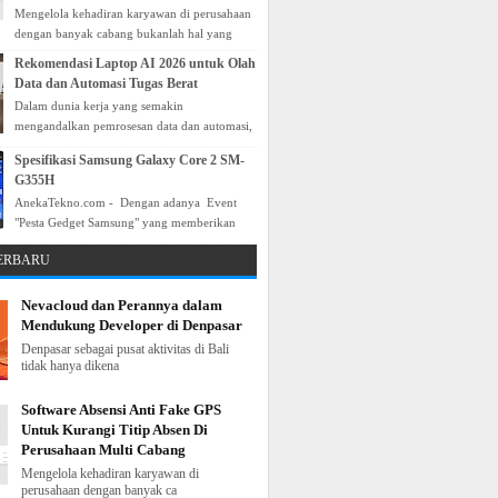
Mengelola kehadiran karyawan di perusahaan
dengan banyak cabang bukanlah hal yang
sederhana. Ketika tim bekerja di berbagai
Rekomendasi Laptop AI 2026 untuk Olah
lokasi, HR perlu...
Data dan Automasi Tugas Berat
Dalam dunia kerja yang semakin
mengandalkan pemrosesan data dan automasi,
memilih laptop yang tepat sangat penting.
Spesifikasi Samsung Galaxy Core 2 SM-
Laptop dengan kemampuan ...
G355H
AnekaTekno.com - Dengan adanya Event
"Pesta Gedget Samsung" yang memberikan
banyak promo yang salah satunya voucher
TERBARU
alfamart ke...
Nevacloud dan Perannya dalam
Mendukung Developer di Denpasar
Denpasar sebagai pusat aktivitas di Bali
tidak hanya dikena
Software Absensi Anti Fake GPS
Untuk Kurangi Titip Absen Di
Perusahaan Multi Cabang
Mengelola kehadiran karyawan di
perusahaan dengan banyak ca