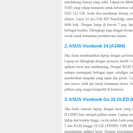
mendukung kinerja yang solid. Laptop ini dib
N305 yang cukup mumpuni untuk kebutuhan s
SSD 512 GB, Anda bisa menikmati kinerja cepa
efisien. Layar 14 inci Full HD NanoEdge memb
lebih baik. Dengan harga di bawah 7 juta, lap
berbagai kondisi. Dilengkapi juga dengan desain
cocok untuk kebutuhan produktivitas harian.
2. ASUS Vivobook 14 (A1404)
Jika Anda membutuhkan laptop dengan performa
Laptop ini dilengkapi dengan prosesor Intel® 
aplikasi berat atau multitasking. Dengan R
mampu menangani berbagai tugas sekaligus ta
memberikan tampilan yang tajam dan jernih. Lap
dan sensor sidik jari untuk keamanan ekstra. S
pilihan yang sangat kompetitif di kelasnya.
3. ASUS Vivobook Go 15 OLED (
Jika Anda mencari laptop dengan layar yang
(E1504F) bisa menjadi pilihan utama. Laptop i
hidup dan kontras tinggi, cocok untuk Anda ya
5 dan RAM hingga 16 GB LPDDR5 5500 MHz, la
menjalankan aplikasi berat. Dengan penyimpa