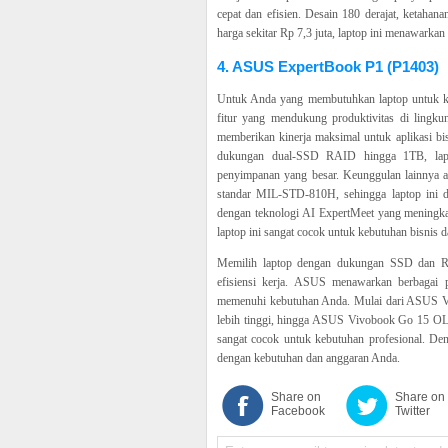
cepat dan efisien. Desain 180 derajat, ketahanan
harga sekitar Rp 7,3 juta, laptop ini menawarkan 
4. ASUS ExpertBook P1 (P1403)
Untuk Anda yang membutuhkan laptop untuk ke
fitur yang mendukung produktivitas di lingku
memberikan kinerja maksimal untuk aplikasi bi
dukungan dual-SSD RAID hingga 1TB, lapt
penyimpanan yang besar. Keunggulan lainnya ad
standar MIL-STD-810H, sehingga laptop ini da
dengan teknologi AI ExpertMeet yang meningkatk
laptop ini sangat cocok untuk kebutuhan bisnis d
Memilih laptop dengan dukungan SSD dan RA
efisiensi kerja. ASUS menawarkan berbagai p
memenuhi kebutuhan Anda. Mulai dari ASUS V
lebih tinggi, hingga ASUS Vivobook Go 15 OLE
sangat cocok untuk kebutuhan profesional. De
dengan kebutuhan dan anggaran Anda.
Share on
Share on
Facebook
Twitter