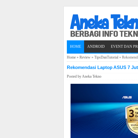
HOME
ANDROID
EVENT DAN P
Home
»
Review
»
TipsDanTutorial
»
Rekomenda
Rekomendasi Laptop ASUS 7 Ju
Posted by
Aneka Tekno