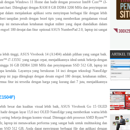
ekali dengan Windows 11 Home dan hadir dengan prosesor Intel® Core™ i3-
ehari-hari. Dilengkapi dengan RAM 8 GB DDR4 3200 MHz dan penyimpanan
t dalam menjalankan aplikasi serta menyimpan berbagai file dengan lebih
eri tampilan jernih dengan bezel tipis yang memberikan pengalaman visual
top ini menawarkan ketahanan tingkat militer yang dapat diandalkan dalam
 engsel 180 derajat dan fitur optional ASUS NumberPad 2.0, laptop ini sangat
ARTIKEL 
 lebih tinggi, ASUS Vivobook 14 (A1404) adalah pilihan yang sangat baik.
Core™ i7-1355U yang sangat cepat, menjadikannya ideal untuk bekerja dengan
AM hingga 16 GB DDR4 3200 MHz dan penyimpanan SSD 512 GB, laptop ini
npa kendala. Layarnya yang berukuran 14 inci dengan teknologi NanoEdge
top ini juga dilengkapi dengan desain engsel 180 derajat, ketahanan militer,
emua fitur ini tersedia dengan harga yang kurang dari 7 juta, menjadikannya
E1504F)
 lebih besar dan kualitas visual lebih baik, ASUS Vivobook Go 15 OLED
ni hadir dengan layar 15,6 inci OLED NanoEdge yang memberikan warna lebih
ng sering bekerja dengan konten visual. Ditenagai oleh prosesor AMD Ryzen™
ptop ini menawarkan performa yang sangat baik untuk multitasking dan
nan SSD 512 GB, Anda dapat menyimpan berbagai file dan aplikasi dengan