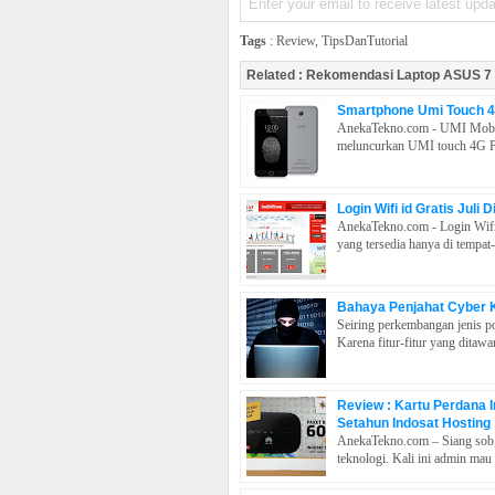
Tags
:
Review
,
TipsDanTutorial
Related :
Rekomendasi Laptop ASUS 7
Smartphone Umi Touch 4
AnekaTekno.com - UMI Mobile
meluncurkan UMI touch 4G Pha
Login Wifi id Gratis Juli
AnekaTekno.com - Login Wifi i
yang tersedia hanya di tempat-
Bahaya Penjahat Cyber K
Seiring perkembangan jenis p
Karena fitur-fitur yang ditaw
Review : Kartu Perdana 
Setahun Indosat Hosting
AnekaTekno.com – Siang sob, 
teknologi. Kali ini admin mau 