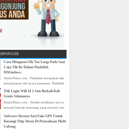
TERPOPULER
Cara Mengatasi File Too Large Pada Saat
Copy File Ke Dalam Flashdisk
DiWindows
AnekaTekno.com - Flashdisk merupakan alat
penyimpanan file secara permanen. Flashdisk
memiliki fungsi hampir sama dengan
Trik Login Wifi Id 2 Jam Berkali-Kali
Harddisk, yang me...
Gratis Selamanya
AnekaTekno.com - Setelah melalukan survei,
ternyata banyak seseorang yang mencari cara
serta trik wifi id login gratis . Sebenarnya ini
Software Absensi Anti Fake GPS Untuk
bu...
Kurangi Titip Absen Di Perusahaan Multi
Cabang