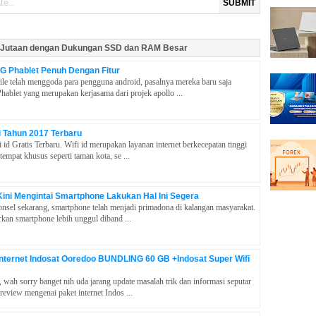
SUBMIT
 Jutaan dengan Dukungan SSD dan RAM Besar
G Phablet Penuh Dengan Fitur
 telah menggoda para pengguna android, pasalnya mereka baru saja
blet yang merupakan kerjasama dari projek apollo ...
 Di Tahun 2017 Terbaru
d Gratis Terbaru. Wifi id merupakan layanan internet berkecepatan tinggi
tempat khusus seperti taman kota, se ...
ini Mengintai Smartphone Lakukan Hal Ini Segera
onsel sekarang, smartphone telah menjadi primadona di kalangan masyarakat.
arkan smartphone lebih unggul diband ...
Internet Indosat Ooredoo BUNDLING 60 GB +Indosat Super Wifi
wah sorry banget nih uda jarang update masalah trik dan informasi seputar
review mengenai paket internet Indos ...