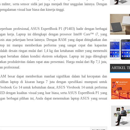
 militer, serta sensor sidik jari juga menjadi fitur unggulan lainnya. Dengan
pengalaman visual luar biasa dan kinerja tinggi.
perluan profesional, ASUS ExpertBook P1 (P1403) hadir dengan berbagai
ngan kerja. Laptop ini dilengkapi dengan prosesor Intel® Core™ i7, yang
snis atau pekerjaan berat lainnya. Dengan RAM yang dapat ditingkatkan dan
op ini mampu memberikan performa yang sangat cepat dan kapasitas
alah desain ringan mulai dari 1,4 kg dan ketahanan militer yang memenuhi
pat bertahan dalam kondisi ekstrem sekalipun. Laptop ini juga dilengkapi
an produktivitas dalam rapat atau presentasi. Harga mulai dari Rp 7,1 juta,
an profesional.
ARTIKEL 
M besar dapat memberikan manfaat signifikan dalam hal kecepatan dan
ilihan laptop di kisaran harga 7 juta dengan spesifikasi mumpuni untuk
ivobook Go 14 untuk kebutuhan dasar, ASUS Vivobook 14 untuk performa
D dengan kualitas visual yang luar biasa, serta ASUS ExpertBook P1 yang
ngan berbagai pilihan ini, Anda dapat menemukan laptop ASUS yang sesuai