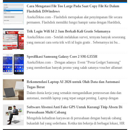
Cara Mengatasi File Too Large Pada Saat Copy File Ke Dalam
Flashdisk DiWindows
AnekaTekno.com - Flashdisk merupakan alat penyimpanan file secara
permanen. Flashdisk memiliki fungsi hampir sama dengan Harddisk,
yang me...
Trik Login Wifi Id 2 Jam Berkali-Kali Gratis Selamanya
AnekaTekno.com - Setelah melalukan survei, ternyata banyak seseorang
yang mencari cara serta trik wifi id login gratis . Sebenarnya ini bu...
Spesifikasi Samsung Galaxy Core 2 SM-G355H
AnekaTekno.com - Dengan adanya Event "Pesta Gedget Samsung"
yang memberikan banyak promo yang salah satunya voucher alfamart
ke...
Rekomendasi Laptop AI 2026 untuk Olah Data dan Automasi
Tugas Berat
Dalam dunia kerja yang semakin mengandalkan pemrosesan data dan
automasi, memilih laptop yang tepat sangat penting. Laptop dengan
kemampuan ...
Software Absensi Anti Fake GPS Untuk Kurangi Titip Absen Di
Perusahaan Multi Cabang
Mengelola kehadiran karyawan di perusahaan dengan banyak cabang
bukanlah hal yang sederhana. Ketika tim bekerja di berbagai lokasi, HR
perlu...