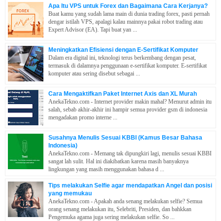
Apa Itu VPS untuk Forex dan Bagaimana Cara Kerjanya?
Buat kamu yang sudah lama main di dunia trading forex, pasti pernah
dengar istilah VPS, apalagi kalau mainnya pakai robot trading atau
Expert Advisor (EA). Tapi buat yan ...
Meningkatkan Efisiensi dengan E-Sertifikat Komputer
Dalam era digital ini, teknologi terus berkembang dengan pesat,
termasuk di dalamnya penggunaan e-sertifikat komputer. E-sertifikat
komputer atau sering disebut sebagai ...
Cara Mengaktifkan Paket Internet Axis dan XL Murah
AnekaTekno.com - Internet provider makin mahal? Menurut admin itu
salah, sebab akhir-akhir ini hampir semua provider gsm di indonesia
mengadakan promo interne ...
Susahnya Menulis Sesuai KBBI (Kamus Besar Bahasa
Indonesia)
AnekaTekno.com - Memang tak dipungkiri lagi, menulis sesuai KBBI
sangat lah sulit. Hal ini diakibatkan karena masih banyaknya
lingkungan yang masih menggunakan bahasa d ...
Tips melakukan Selfie agar mendapatkan Angel dan posisi
yang memukau
AnekaTekno.com - Apakah anda senang melakukan selfie? Semua
orang senang melakukan itu, Selebriti, Presiden, dan bahkkan
Pengemuka agama juga sering melakukan selfie. So ...