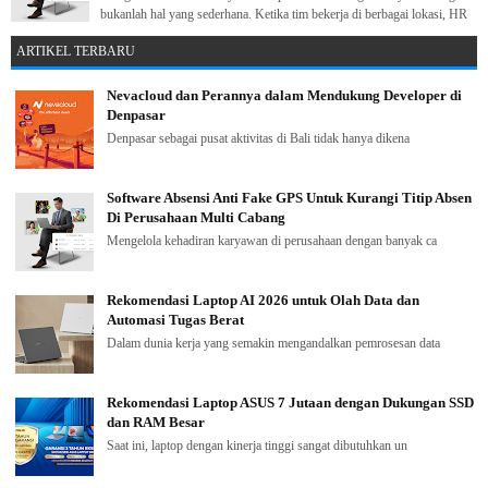
bukanlah hal yang sederhana. Ketika tim bekerja di berbagai lokasi, HR
perlu...
ARTIKEL TERBARU
Nevacloud dan Perannya dalam Mendukung Developer di
Denpasar
Denpasar sebagai pusat aktivitas di Bali tidak hanya dikena
Software Absensi Anti Fake GPS Untuk Kurangi Titip Absen
Di Perusahaan Multi Cabang
Mengelola kehadiran karyawan di perusahaan dengan banyak ca
Rekomendasi Laptop AI 2026 untuk Olah Data dan
Automasi Tugas Berat
Dalam dunia kerja yang semakin mengandalkan pemrosesan data
Rekomendasi Laptop ASUS 7 Jutaan dengan Dukungan SSD
dan RAM Besar
Saat ini, laptop dengan kinerja tinggi sangat dibutuhkan un