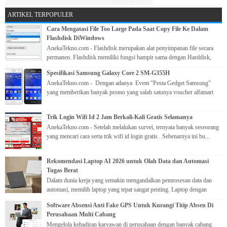
ARTIKEL TERPOPULER
Cara Mengatasi File Too Large Pada Saat Copy File Ke Dalam
Flashdisk DiWindows
AnekaTekno.com - Flashdisk merupakan alat penyimpanan file secara
permanen. Flashdisk memiliki fungsi hampir sama dengan Harddisk,
yang me...
Spesifikasi Samsung Galaxy Core 2 SM-G355H
AnekaTekno.com - Dengan adanya Event "Pesta Gedget Samsung"
yang memberikan banyak promo yang salah satunya voucher alfamart
ke...
Trik Login Wifi Id 2 Jam Berkali-Kali Gratis Selamanya
AnekaTekno.com - Setelah melalukan survei, ternyata banyak seseorang
yang mencari cara serta trik wifi id login gratis . Sebenarnya ini bu...
Rekomendasi Laptop AI 2026 untuk Olah Data dan Automasi
Tugas Berat
Dalam dunia kerja yang semakin mengandalkan pemrosesan data dan
automasi, memilih laptop yang tepat sangat penting. Laptop dengan
kemampuan ...
Software Absensi Anti Fake GPS Untuk Kurangi Titip Absen Di
Perusahaan Multi Cabang
Mengelola kehadiran karyawan di perusahaan dengan banyak cabang