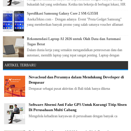
bukanlah hal yang sederhana. Ketika tim bekerja di berbagai lokasi, HR
perlu...
Spesifikasi Samsung Galaxy Core 2 SM-G355H
AnekaTekno.com - Dengan adanya Event "Pesta Gedget Samsung"
yang memberikan banyak promo yang salah satunya voucher alfamart
ke...
Rekomendasi Laptop AI 2026 untuk Olah Data dan Automasi
Tugas Berat
Dalam dunia kerja yang semakin mengandalkan pemrosesan data dan
automasi, memilih laptop yang tepat sangat penting. Laptop dengan
kemampuan ...
ARTIKEL TERBARU
Nevacloud dan Perannya dalam Mendukung Developer di
Denpasar
Denpasar sebagai pusat aktivitas di Bali tidak hanya dikena
Software Absensi Anti Fake GPS Untuk Kurangi Titip Absen
Di Perusahaan Multi Cabang
Mengelola kehadiran karyawan di perusahaan dengan banyak ca