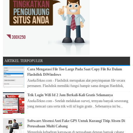
ARTIKEL TERPOPULER
Cara Mengatasi File Too Large Pada Saat Copy File Ke Dalam
Flashdisk DiWindows
AnekaTekno.com - Flashdisk merupakan alat penyimpanan file secara
permanen. Flashdisk memiliki fungsi hampir sama dengan Harddisk,
yang me...
Trik Login Wifi Id 2 Jam Berkali-Kali Gratis Selamanya
AnekaTekno.com - Setelah melalukan survei, ternyata banyak seseorang
yang mencari cara serta trik wifi id login gratis . Sebenarnya ini bu...
Software Absensi Anti Fake GPS Untuk Kurangi Titip Absen Di
Perusahaan Multi Cabang
Mengelola kehadiran karyawan di perusahaan dengan banyak cabang