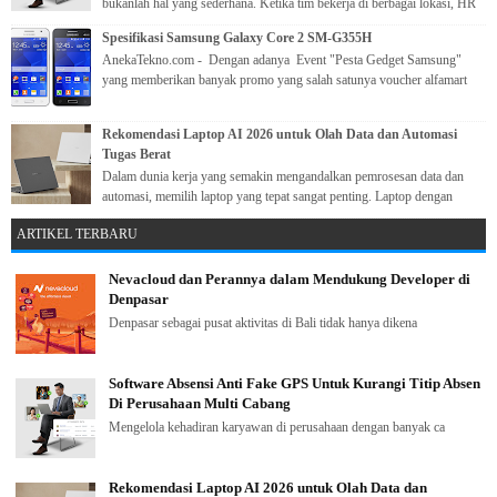
bukanlah hal yang sederhana. Ketika tim bekerja di berbagai lokasi, HR
perlu...
Spesifikasi Samsung Galaxy Core 2 SM-G355H
AnekaTekno.com - Dengan adanya Event "Pesta Gedget Samsung"
yang memberikan banyak promo yang salah satunya voucher alfamart
ke...
Rekomendasi Laptop AI 2026 untuk Olah Data dan Automasi
Tugas Berat
Dalam dunia kerja yang semakin mengandalkan pemrosesan data dan
automasi, memilih laptop yang tepat sangat penting. Laptop dengan
kemampuan ...
ARTIKEL TERBARU
Nevacloud dan Perannya dalam Mendukung Developer di
Denpasar
Denpasar sebagai pusat aktivitas di Bali tidak hanya dikena
Software Absensi Anti Fake GPS Untuk Kurangi Titip Absen
Di Perusahaan Multi Cabang
Mengelola kehadiran karyawan di perusahaan dengan banyak ca
Rekomendasi Laptop AI 2026 untuk Olah Data dan